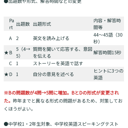
●出題数や形式、解答時間などの変更
Pa
内容・解答時
出題数
出題形式
rt
間等
44～45語（30
A
2
英文を読み上げる
秒）
5（4→
質問を聞いて応答する、意図
★
B
解答時間15秒
5）
を伝える
C
1
ストーリーを英語で話す
ヒントに3つの
★
D
1
自分の意見を述べる
英語
※Bの問題数が4問→5問に増加。BとDの形式が変更され
た。
昨年までと異なる形式の問題があるため、対策してお
くほうがよい。
●中学校1・2年生対象、中学校英語スピーキングテスト