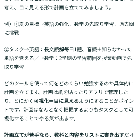
考え、目に見える形で計画を立ててみましょう。
例）①夏の目標→英語の強化、数学の先取り学習、過去問
に挑戦
②タスク→英語：長文読解毎日1題、音読＋知らなかった
単語を覚える／→数学：2学期の学習範囲を授業動画で先
取り学習
どのツールを使って何をどのくらい勉強するのか具体的に
計画を立てます。計画は紙を貼ったりアプリで管理した
り、とにかく
可視化＝目に見える
ようにすることがポイン
トです。計画はなんとなく把握するよりもタスクとして可
視化することでやる気が出ます。
計画立てが苦手なら、教科と内容をリストに書き出す
だけ